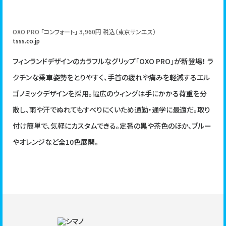
TIPS
アウトドア
グルメ
ピクニック
ブック
cycleをご活用したい方へ
ライフスタイル
子ども
文系
映画
雑学
OXO PRO 「コンフォート」 3,960円 税込（東京サンエス）
tsss.co.jp
｜
広告掲載について
お問い合わせ
フィンランドデザインのカラフルなグリップ「OXO PRO」が新登場！ ラ
クチンな乗車姿勢をとりやすく、手首の疲れや痛みを軽減するエル
ゴノミックデザインを採用。幅広のウィングは手にかかる荷重を分
散し、雨や汗でぬれてもすべりにくいため通勤・通学に最適だ。取り
付け簡単で、気軽にカスタムできる。定番の黒や茶色のほか、ブルー
やオレンジなど全10色展開。