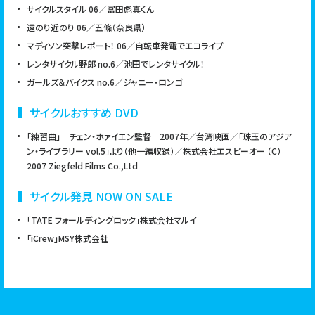
サイクルスタイル 06／冨田彪真くん
遠のり近のり 06／五條（奈良県）
マディソン突撃レポート！ 06／自転車発電でエコライブ
レンタサイクル野郎 no.6／池田でレンタサイクル！
ガールズ＆バイクス no.6／ジャニー・ロンゴ
サイクルおすすめ DVD
「練習曲」 チェン・ホァイエン監督 2007年／台湾映画／「珠玉のアジア
ン・ライブラリー vol.5」より（他一編収録）／株式会社エスピーオー （C）
2007 Ziegfeld Films Co.,Ltd
サイクル発見 NOW ON SALE
「TATE フォールディングロック」株式会社マルイ
「iCrew」MSY株式会社