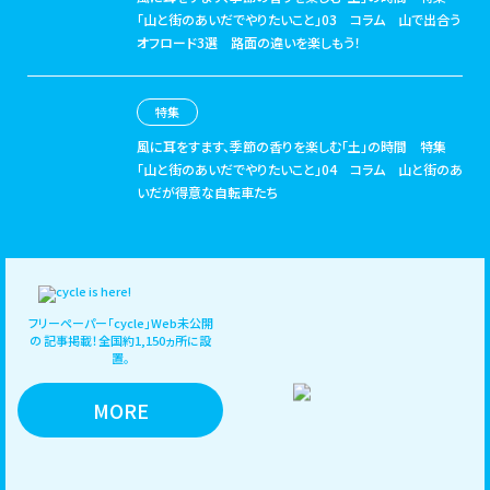
「山と街のあいだでやりたいこと」03 コラム 山で出合う
オフロード3選 路面の違いを楽しもう！
特集
風に耳をすます、季節の香りを楽しむ「土」の時間
特集
「山と街のあいだでやりたいこと」04 コラム 山と街のあ
いだが得意な自転車たち
フリーペーパー「cycle」Web未公開
の
記事掲載！全国約1,150ヵ所に設
置。
MORE