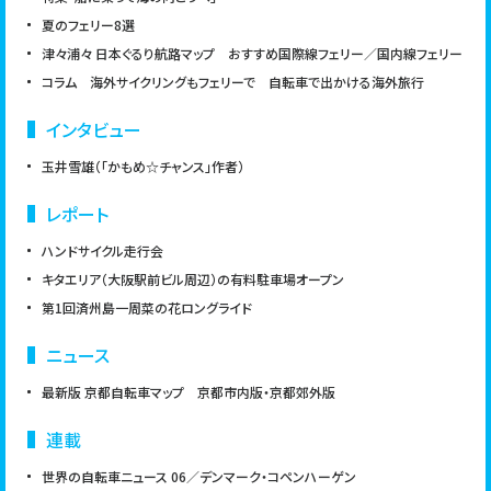
TIPS
アウトドア
グルメ
ピクニック
ブック
夏のフェリー8選
cycleをご活用したい方へ
津々浦々 日本ぐるり航路マップ おすすめ国際線フェリー／国内線フェリー
ライフスタイル
子ども
文系
映画
雑学
コラム 海外サイクリングもフェリーで 自転車で出かける海外旅行
｜
広告掲載について
お問い合わせ
インタビュー
玉井雪雄（「かもめ☆チャンス」作者）
レポート
ハンドサイクル走行会
キタエリア（大阪駅前ビル周辺）の有料駐車場オープン
第1回済州島一周菜の花ロングライド
ニュース
最新版 京都自転車マップ 京都市内版・京都郊外版
連載
世界の自転車ニュース 06／デンマーク・コペンハーゲン