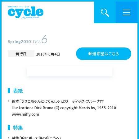
6
no.
Spring2010
BACK NUMBER
cycleとは？
郵送希望はこちら
発行日
2010年6月4日
記事一覧
CATEGORY
バックナンバー
表紙
絵本「うさこちゃんとじてんしゃ」より ディック・ブルーナ作
入手方法
Illustrations Dick Bruna (C) copyright Mercis bv, 1953-2010
KEYWORD
www.miffy.com
サポーター制度
特集
特集「船に乗って海の向こうへ」