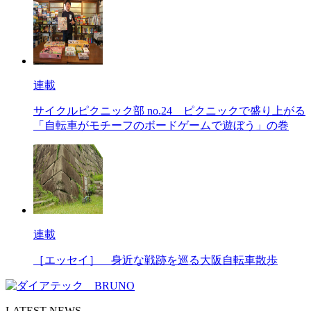
連載
サイクルピクニック部 no.24
ピクニックで盛り上がる
「自転車がモチーフのボードゲームで遊ぼう」の巻
連載
［エッセイ］
身近な戦跡を巡る大阪自転車散歩
LATEST NEWS