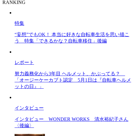
RANKING
特集
“妄想”でもOK！ 本当に好きな自転車生活を思い描こ
う
特集「できるかな？自転車移住」後編
レポート
努力義務化から3年目 ヘルメット、かぶってる？
「オージーケーカブト認定 5月1日は『自転車ヘルメ
ットの日』」
インタビュー
インタビュー
WONDER WORKS 清水裕紀子さん
〈後編〉