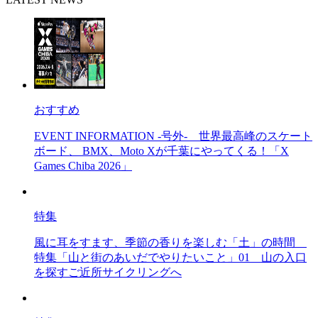
おすすめ
EVENT INFORMATION -号外-
世界最高峰のスケート
ボード、 BMX、Moto Xが千葉にやってくる！「X
Games Chiba 2026」
特集
風に耳をすます、季節の香りを楽しむ「土」の時間
特集「山と街のあいだでやりたいこと」01 山の入口
を探すご近所サイクリングへ