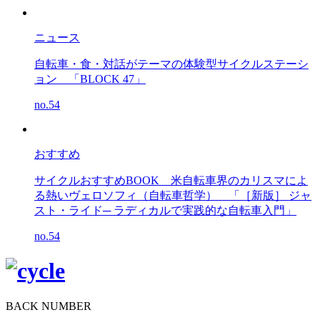
ニュース
自転車・食・対話がテーマの体験型サイクルステーシ
ョン
「BLOCK 47」
no.54
おすすめ
サイクルおすすめBOOK
米自転車界のカリスマによ
る熱いヴェロソフィ（自転車哲学） 「［新版］ ジャ
スト・ライド─ ラディカルで実践的な自転車入門」
no.54
BACK NUMBER