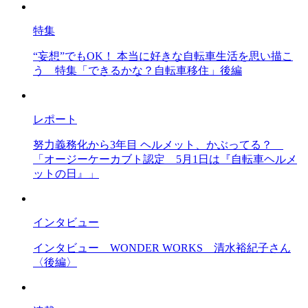
特集
“妄想”でもOK！ 本当に好きな自転車生活を思い描こ
う
特集「できるかな？自転車移住」後編
レポート
努力義務化から3年目 ヘルメット、かぶってる？
「オージーケーカブト認定 5月1日は『自転車ヘルメ
ットの日』」
インタビュー
インタビュー
WONDER WORKS 清水裕紀子さん
〈後編〉