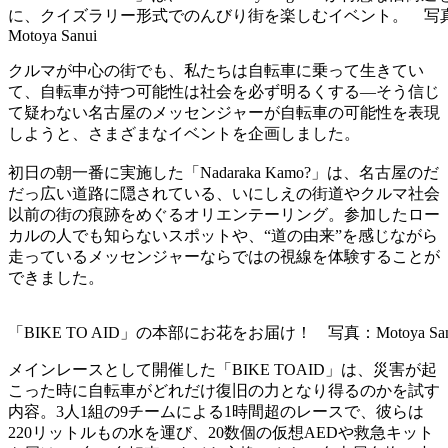
に、クイズラリー形式でのんびり街を楽しむイベント。 写
Motoya Sanui
クルマが中心の街でも、私たちは自転車に乗って生きてい
て、自転車が持つ可能性は社会を必ず明るくする―そう信じ
て疑わない名古屋のメッセンジャーが自転車の可能性を表現
しようと、さまざまなイベントを企画しました。
初日の朝一番に実施した「Nadaraka Kamo?」は、名古屋のだ
だっ広い道路に隠されている、いにしえの街道やクルマ社会
以前の街の痕跡をめぐるオリエンテーリング。参加したロー
カルの人でも知らないスポットや、“道の由来”を感じながら
走っているメッセンジャーならではの視線を体験することが
できました。
「BIKE TO AID」の本部にお花をお届け！ 写真：Motoya San
メインレースとして開催した「BIKE TOAID」は、災害が起
こった時に自転車がどれだけ復旧の力となり得るのかを試す
内容。3人1組の9チームによる1時間超のレースで、彼らは
220リットルもの水を運び、20数個の仮想AEDや救急キット