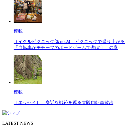
連載
サイクルピクニック部 no.24
ピクニックで盛り上がる
「自転車がモチーフのボードゲームで遊ぼう」の巻
連載
［エッセイ］
身近な戦跡を巡る大阪自転車散歩
LATEST NEWS