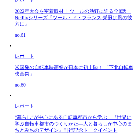
2022年大会を密着取材！ ツールの熱狂に迫る全8話
Netflixシリーズ『ツール・ド・フランス:栄冠は風の彼
方に』
no.61
レポート
米国発の自転車映画祭が日本に初上陸！ 「下北自転車
映画祭」
no.60
レポート
“暮らし”が中心にある自転車都市から学ぶ
『世界に
学ぶ自転車都市のつくりかた―人と暮らしが中心のま
ちとみちのデザイン』刊行記念トークイベント