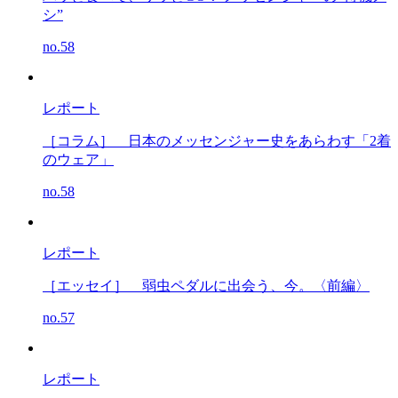
シ”
no.58
レポート
［コラム］
日本のメッセンジャー史をあらわす「2着
のウェア」
no.58
レポート
［エッセイ］
弱虫ペダルに出会う、今。〈前編〉
no.57
レポート