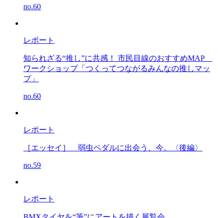
no.60
レポート
知られざる“推し”に共感！ 市民目線のおすすめMAP
ワークショップ「つくってつながるみんなの推しマッ
プ」
no.60
レポート
［エッセイ］
弱虫ペダルに出会う、今。〈後編〉
no.59
レポート
BMXタイヤを“筆”にアートを描く展覧会