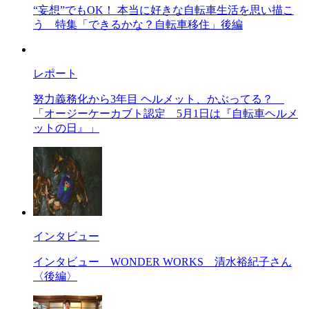
“妄想”でもOK！ 本当に好きな自転車生活を思い描こ
う
特集「できるかな？自転車移住」後編
レポート
努力義務化から3年目 ヘルメット、かぶってる？
「オージーケーカブト認定 5月1日は『自転車ヘルメ
ットの日』」
インタビュー
インタビュー
WONDER WORKS 清水裕紀子さん
〈後編〉