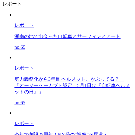
レポート
レポート
湘南の地で出会った自転車とサーフィンとアート
no.65
レポート
努力義務化から3年目 ヘルメット、かぶってる？
「オージーケーカブト認定 5月1日は『自転車ヘルメ
ットの日』」
no.65
レポート
今年で創設25周年！NY発の“祝祭”が尾道へ