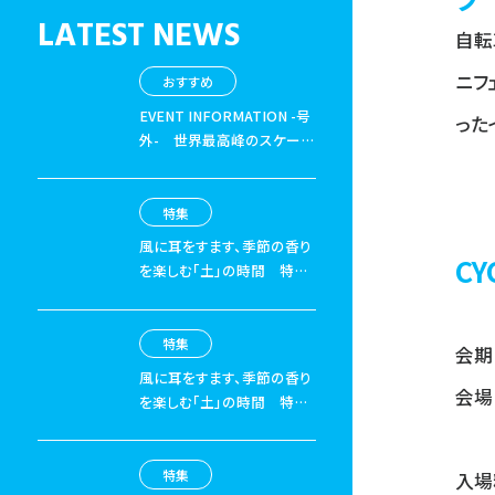
LATEST NEWS
自転
ニフ
おすすめ
EVENT INFORMATION -号
った
外-
世界最高峰のスケート
ボード、 BMX、Moto Xが千
葉にやってくる！「X Games
Chiba 2026」
特集
風に耳をすます、季節の香り
CY
を楽しむ「土」の時間
特集
「山と街のあいだでやりたい
こと」01 山の入口を探すご
近所サイクリングへ
特集
会期 
風に耳をすます、季節の香り
会場
を楽しむ「土」の時間
特集
「山と街のあいだでやりたい
こと」02 山の入口はどこに
ある？ 気軽に楽しむヒント
特集
入場