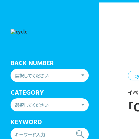
BACK NUMBER
c
CATEGORY
イ
「
KEYWORD