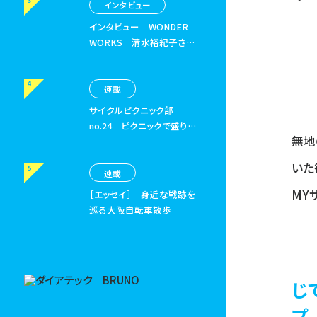
日』」
インタビュー
インタビュー
WONDER
WORKS 清水裕紀子さん
〈後編〉
連載
サイクルピクニック部
no.24
ピクニックで盛り上
無地
がる「自転車がモチーフのボ
ードゲームで遊ぼう」の巻
いた
連載
MY
［エッセイ］
身近な戦跡を
巡る大阪自転車散歩
じ
プ