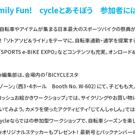
amily Fun! cycleとあそぼう 参加
自転車やアイテムが集まる日本最大のスポーツバイクの祭典が
！ 「ソトアソビ＆ライド」をテーマに、自転車通勤・通学を提案する「GO
「SPORTS e-BIKE EXPO」などコンテンツも充実。オンロ
cle編集部は、会場内の
「BICYCLEスタ
ーン」（西3・4ホール Booth No. W-602）
にて、子どもも大
コッシュお絵かきワークショップ」では、サイクリングやお買い物
いてみよう。カメラを使ったアクティビティ「じてんしゃしん」で
cycleならではの参加型ワークショップで、自転車シーズンを
cleオリジナルステッカーもプレゼント！ 最新号とバックナンバ