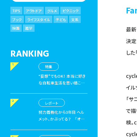
F
TIPS
アウトドア
グルメ
ピクニック
ブック
ライフスタイル
子ども
文系
映画
雑学
最新
決定
RANKING
した
特集
cy
“妄想”でもOK！ 本当に好き
な自転車生活を思い描こ
イルゾ
う
特集「できるかな？自転
車移住」後編
「サ
レポート
で描
努力義務化から3年目 ヘル
メット、かぶってる？
「オー
検。
ジーケーカブト認定 5月1
日は『自転車ヘルメットの
cy