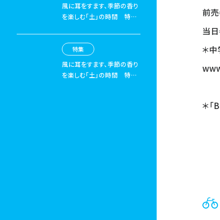
風に耳をすます、季節の香り
前売券
を楽しむ「土」の時間
特集
「山と街のあいだでやりたい
当日
こと」03 コラム 山で出合
＊中
うオフロード3選 路面の違
特集
いを楽しもう！
風に耳をすます、季節の香り
www
を楽しむ「土」の時間
特集
「山と街のあいだでやりたい
こと」04 コラム 山と街の
＊「B
あいだが得意な自転車たち