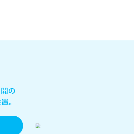
公開の
設置。