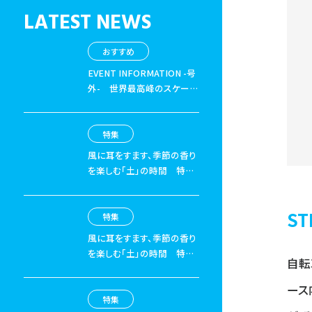
LATEST NEWS
おすすめ
EVENT INFORMATION -号
外-
世界最高峰のスケート
ボード、 BMX、Moto Xが千
葉にやってくる！「X Games
Chiba 2026」
特集
風に耳をすます、季節の香り
を楽しむ「土」の時間
特集
「山と街のあいだでやりたい
こと」01 山の入口を探すご
S
近所サイクリングへ
特集
風に耳をすます、季節の香り
を楽しむ「土」の時間
特集
自転
「山と街のあいだでやりたい
こと」02 山の入口はどこに
ース
ある？ 気軽に楽しむヒント
特集