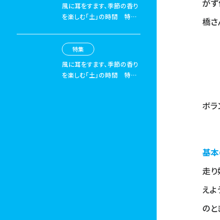
がず
風に耳をすます、季節の香り
を楽しむ「土」の時間
特集
橋さ
「山と街のあいだでやりたい
こと」03 コラム 山で出合
うオフロード3選 路面の違
特集
いを楽しもう！
風に耳をすます、季節の香り
を楽しむ「土」の時間
特集
「山と街のあいだでやりたい
こと」04 コラム 山と街の
ボラ
あいだが得意な自転車たち
基本
走り
えよ
のと