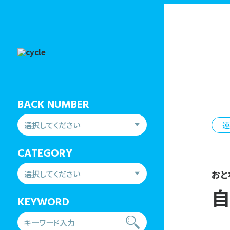
BACK NUMBER
連
CATEGORY
おと
自
KEYWORD