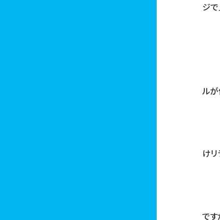
ジで
ルが
けリ
です