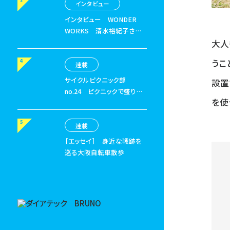
日』」
インタビュー
インタビュー
WONDER
WORKS 清水裕紀子さん
〈後編〉
大人
うこ
連載
サイクルピクニック部
設置
no.24
ピクニックで盛り上
を使
がる「自転車がモチーフのボ
ードゲームで遊ぼう」の巻
連載
［エッセイ］
身近な戦跡を
巡る大阪自転車散歩