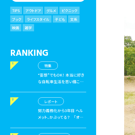
TIPS
アウトドア
グルメ
ピクニック
ブック
ライフスタイル
子ども
文系
映画
雑学
RANKING
特集
“妄想”でもOK！ 本当に好き
な自転車生活を思い描こ
う
特集「できるかな？自転
車移住」後編
レポート
努力義務化から3年目 ヘル
メット、かぶってる？
「オー
ジーケーカブト認定 5月1
日は『自転車ヘルメットの