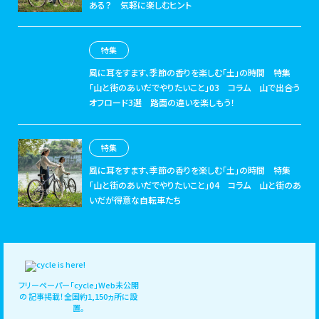
ある？ 気軽に楽しむヒント
特集
風に耳をすます、季節の香りを楽しむ「土」の時間
特集
「山と街のあいだでやりたいこと」03 コラム 山で出合う
オフロード3選 路面の違いを楽しもう！
特集
風に耳をすます、季節の香りを楽しむ「土」の時間
特集
「山と街のあいだでやりたいこと」04 コラム 山と街のあ
いだが得意な自転車たち
フリーペーパー「cycle」Web未公開
の
記事掲載！全国約1,150ヵ所に設
置。