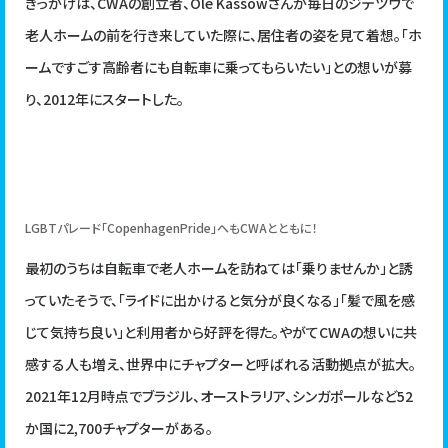
きっかけは、CWAの創立者、Ole Kassowさんが毎日のジテツウで
老人ホームの前を行き来していた際に、居住者の姿を見て着想。「ホ
ームですごす高齢者にも自転車に乗ってもらいたい」との想いが募
り、2012年にスタートした。
LGBTパレード「CopenhagenPride」へもCWAとともに！
最初のうちは自転車で老人ホームを訪ねては「乗りませんか」と誘
っていたそうで、「ライドに出かけると気分が良くなる」「髪で風を感
じて気持ち良い」と利用者から好評を得た。やがてCWAの想いに共
感する人も増え、世界中にチャプターと呼ばれる活動拠点が拡大。
2021年12月時点でブラジル、オーストラリア、シンガポールなど52
か国に2,700チャプターがある。