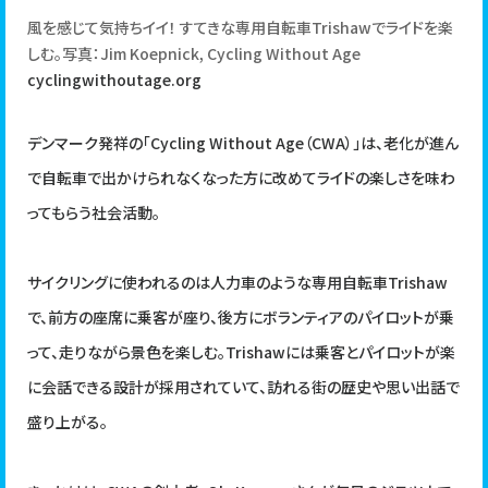
TIPS
アウトドア
グルメ
ピクニック
ブック
風を感じて気持ちイイ！ すてきな専用自転車Trishawでライドを楽
cycleをご活用したい方へ
しむ。写真：Jim Koepnick, Cycling Without Age
ライフスタイル
子ども
文系
映画
雑学
cyclingwithoutage.org
｜
広告掲載について
お問い合わせ
デンマーク発祥の「Cycling Without Age（CWA）」は、老化が進ん
で自転車で出かけられなくなった方に改めてライドの楽しさを味わ
ってもらう社会活動。
サイクリングに使われるのは人力車のような専用自転車Trishaw
で、前方の座席に乗客が座り、後方にボランティアのパイロットが乗
って、走りながら景色を楽しむ。Trishawには乗客とパイロットが楽
に会話できる設計が採用されていて、訪れる街の歴史や思い出話で
盛り上がる。