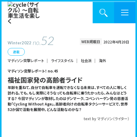
52
no.
WEB掲載日
2022年4月20日
BACK NUMBER
Winter2022
cycleとは？
連載
マディソン突撃レポート
ライフスタイル
社会派
海外
記事一覧
マディソン突撃レポート！ no.45
CATEGORY
福祉国家発の高齢者ライド
バックナンバー
年齢を重ねて、自分で自転車を運転できなくなる未来は、すべての人に等しく
訪れる。でも、もし実際にそうなっても自転車に乗りたかったら、みんなはどう
する？ 今回マディソンが取材したのはデンマーク、コペンハーゲン発の慈善活
入手方法
動「Cycling Without Age」。高齢者向けの自転車タクシーサービスで、世界
KEYWORD
52か国で活動を展開中。どんな活動なのかな？
text by マディソン（ライター）
サポーター制度