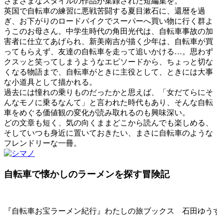
さまざまなスタイルの作品が集録された短編集を。
英国で自転車の練習に悪戦苦闘する夏目漱石に、還暦を過
ぎ、お下がりのロードバイクでスーパーへ買い物に行く群よ
うこのお母さん。中学生時代の角田光代は、自転車事故の加
害者に仕立てあげられ、新美南吉が描く少年は、自転車が買
ってもらえず、友達の自転車を走って追いかける…。思わず
クスッと笑ってしまうようなエピソードから、ちょっと切な
くなる物語まで、自転車がときに主役として、ときには大事
な小道具として描かれる。
過去には憧れの乗りものだったかと思えば、「女だてらにそ
んなモノに乗るなんて」と言われた時代もあり、そんな自転
車をめぐる価値観の変化が読み取れるのも興味深い。
どの文章も短く、気の向くままどこから読んでも楽しめる、
そしていつも身近に置いておきたい、まさに自転車のような
フレンドリーな一冊。
自転車で懐かしのラーメンを探す冒険記
『自転車お宝ラーメン紀行』わたしの旅ブックス 石田ゆうす