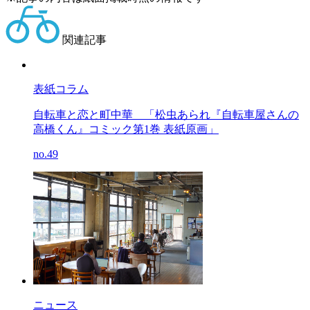
関連記事
表紙コラム
自転車と恋と町中華
「松虫あられ『自転車屋さんの
高橋くん』コミック第1巻 表紙原画」
no.49
ニュース