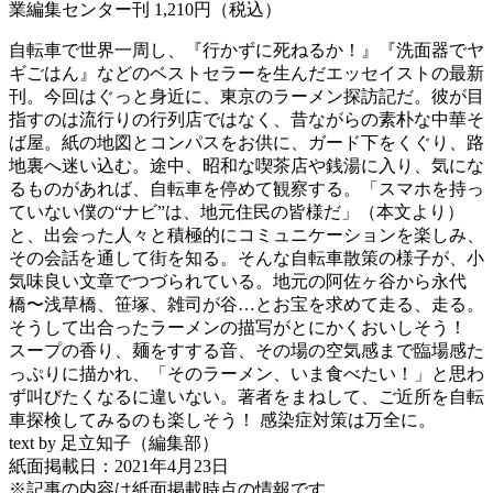
業編集センター刊 1,210円（税込）
自転車で世界一周し、『行かずに死ねるか！』『洗面器でヤ
ギごはん』などのベストセラーを生んだエッセイストの最新
刊。今回はぐっと身近に、東京のラーメン探訪記だ。彼が目
指すのは流行りの行列店ではなく、昔ながらの素朴な中華そ
ば屋。紙の地図とコンパスをお供に、ガード下をくぐり、路
地裏へ迷い込む。途中、昭和な喫茶店や銭湯に入り、気にな
るものがあれば、自転車を停めて観察する。「スマホを持っ
ていない僕の“ナビ”は、地元住民の皆様だ」（本文より）
と、出会った人々と積極的にコミュニケーションを楽しみ、
その会話を通して街を知る。そんな自転車散策の様子が、小
気味良い文章でつづられている。地元の阿佐ヶ谷から永代
橋〜浅草橋、笹塚、雑司が谷…とお宝を求めて走る、走る。
そうして出合ったラーメンの描写がとにかくおいしそう！
スープの香り、麺をすする音、その場の空気感まで臨場感た
っぷりに描かれ、「そのラーメン、いま食べたい！」と思わ
ず叫びたくなるに違いない。著者をまねして、ご近所を自転
車探検してみるのも楽しそう！ 感染症対策は万全に。
text by 足立知子（編集部）
紙面掲載日：2021年4月23日
※記事の内容は紙面掲載時点の情報です