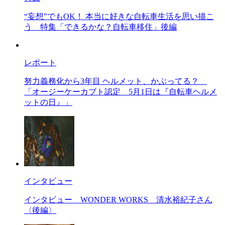
“妄想”でもOK！ 本当に好きな自転車生活を思い描こ
う
特集「できるかな？自転車移住」後編
レポート
努力義務化から3年目 ヘルメット、かぶってる？
「オージーケーカブト認定 5月1日は『自転車ヘルメ
ットの日』」
インタビュー
インタビュー
WONDER WORKS 清水裕紀子さん
〈後編〉