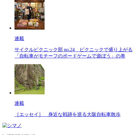
連載
サイクルピクニック部 no.24
ピクニックで盛り上がる
「自転車がモチーフのボードゲームで遊ぼう」の巻
連載
［エッセイ］
身近な戦跡を巡る大阪自転車散歩