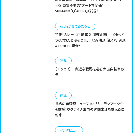
える 充電不要の“オートマ変速”
SHIMANO「Q’AUTO」〈前編〉
cycleからのお知らせ
特集「カレーと自転車 2」関連企画
「メタ・バ
ラッツさんと話そう！しまなみ海道 旅スパTALK
& LUNCH」開催！
連載
［エッセイ］
身近な戦跡を巡る大阪自転車散
歩
連載
世界の自転車ニュース no.63
デンマークか
ら支援！ウクライナ国内の避難生活を支える自
転車
インタビュー