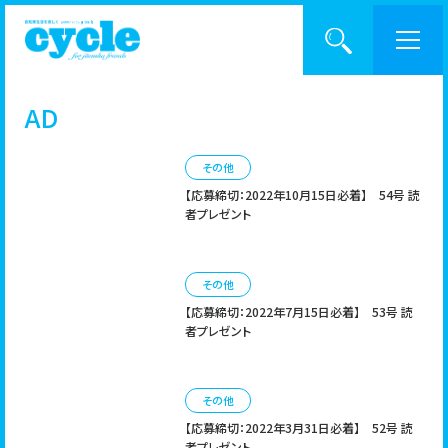
AD
BACK NUMBER
cycleとは？
その他
【応募締切：2022年10月15日必着】
54号 読
記事一覧
者プレゼント
CATEGORY
バックナンバー
その他
【応募締切：2022年7月15日必着】
53号 読
者プレゼント
入手方法
KEYWORD
その他
サポーター制度
【応募締切：2022年3月31日必着】
52号 読
者プレゼント