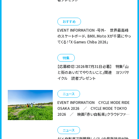
TIPS
アウトドア
グルメ
ピクニック
ブック
cycleをご活用したい方へ
ライフスタイル
子ども
文系
映画
雑学
おすすめ
EVENT INFORMATION -号外-
世界最高峰
｜
広告掲載について
お問い合わせ
のスケートボード、 BMX、Moto Xが千葉にやっ
てくる！「X Games Chiba 2026」
特集
【応募締切：2026年7月31日必着】 特集「山
と街のあいだでやりたいこと」関連
ヨツバサ
イクル 読者プレゼント
ニュース
EVENT INFORMATION
CYCLE MODE RIDE
OSAKA 2026 ／ CYCLE MODE TOKYO
2026 ／ 映画『赤い自転車』クラウドファン
ディング
ニュース
AI×自転車で新開発！ シマノの最新技術が叶