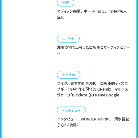
連載
マディソン突撃レポート！ no.55
SNAPも人
生だ
レポート
湘南の地で出会った自転車とサーフィンとアー
ト
おすすめ
サイクルおすすめ MUSIC
自転車的ディスコ
ブギー！ 84年作を現代的にRemix マルコス・
ヴァーリ「Bicicleta （DJ Meme Boogie
Nights Mix）」
インタビュー
インタビュー
WONDER WORKS 清水裕紀
子さん〈後編〉