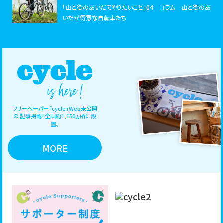
「山と街のあいだでやりたいこと」04 コラム 山と街のあ
いだが得意な自転車たち
フリーペーパー「cycle」Web未公開
の
記事掲載！全国約1,150ヵ所に設
置。
MORE