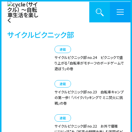
サイクルピクニック部
BACK NUMBER
cycleとは？
連載
サイクルピクニック部 no.24
ピクニックで盛
記事一覧
り上がる「自転車がモチーフのボードゲームで
遊ぼう」の巻
CATEGORY
バックナンバー
連載
サイクルピクニック部 no.23
自転車キャンプ
の第一歩！ 「バイクパッキングで ミニ焚火に挑
入手方法
戦」の巻
KEYWORD
連載
サポーター制度
サイクルピクニック部 no.22
お外で優雅
に“ヌン活”を。「紅茶の時間を楽しむ英国式ピ