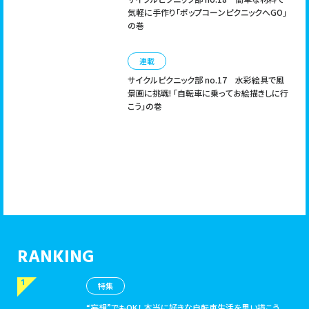
気軽に手作り「ポップコーンピクニックへGO」
の巻
連載
サイクルピクニック部 no.17
水彩絵具で風
景画に挑戦! 「自転車に乗ってお絵描きしに行
こう」の巻
RANKING
特集
“妄想”でもOK！ 本当に好きな自転車生活を思い描こう