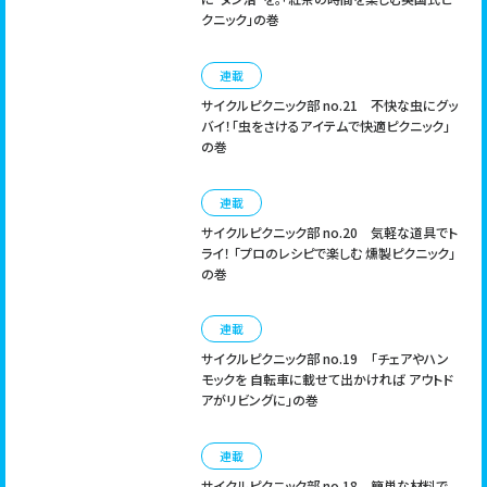
TIPS
アウトドア
グルメ
ピクニック
ブック
クニック」の巻
cycleをご活用したい方へ
ライフスタイル
子ども
文系
映画
雑学
連載
サイクルピクニック部 no.21
不快な虫にグッ
｜
広告掲載について
お問い合わせ
バイ！「虫をさけるアイテムで快適ピクニック」
の巻
連載
サイクルピクニック部 no.20
気軽な道具でト
ライ！ 「プロのレシピで楽しむ 燻製ピクニック」
の巻
連載
サイクルピクニック部 no.19
「チェアやハン
モックを 自転車に載せて出かければ アウトド
アがリビングに」の巻
連載
サイクルピクニック部 no.18
簡単な材料で