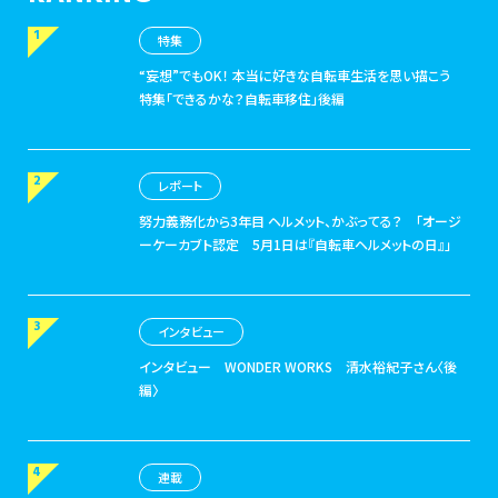
特集
“妄想”でもOK！ 本当に好きな自転車生活を思い描こう
特集「できるかな？自転車移住」後編
レポート
努力義務化から3年目 ヘルメット、かぶってる？
「オージ
ーケーカブト認定 5月1日は『自転車ヘルメットの日』」
インタビュー
インタビュー
WONDER WORKS 清水裕紀子さん〈後
編〉
連載