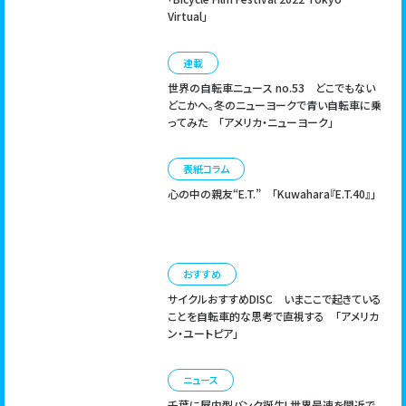
TIPS
アウトドア
グルメ
ピクニック
ブック
Virtual」
cycleをご活用したい方へ
ライフスタイル
子ども
文系
映画
雑学
連載
世界の自転車ニュース no.53
どこでもない
｜
広告掲載について
お問い合わせ
どこかへ。冬のニューヨークで青い自転車に乗
ってみた 「アメリカ・ニューヨーク」
表紙コラム
心の中の親友“E.T.”
「Kuwahara『E.T.40』」
おすすめ
サイクルおすすめDISC
いまここで起きている
ことを自転車的な思考で直視する 「アメリカ
ン・ユートピア」
ニュース
千葉に屋内型バンク誕生! 世界最速を間近で