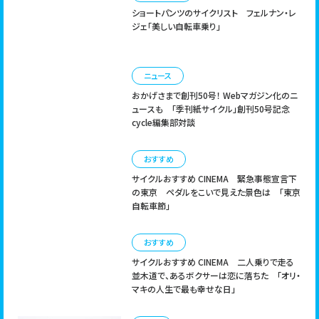
ショートパンツのサイクリスト
フェルナン・レ
ジェ「美しい自転車乗り」
ニュース
おかげさまで創刊50号！ Webマガジン化のニ
ュースも 「季刊紙サイクル」創刊50号記念
cycle編集部対談
おすすめ
サイクルおすすめ CINEMA
緊急事態宣言下
の東京 ペダルをこいで見えた景色は 「東京
自転車節」
おすすめ
サイクルおすすめ CINEMA
二人乗りで走る
並木道で、あるボクサーは恋に落ちた 「オリ・
マキの人生で最も幸せな日」