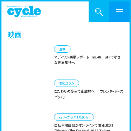
映画
BACK NUMBER
cycleとは？
連載
マディソン突撃レポート！ no.48
BFFで小さ
記事一覧
な世界旅行へ
CATEGORY
バックナンバー
表紙コラム
こだわりの愛車で街取材へ
「フレンチ・ディス
パッチ」
入手方法
KEYWORD
cycleからのお知らせ
サポーター制度
自転車映画祭がオンラインで開催決定！
「Bicycle Film Festival 2022 Tokyo