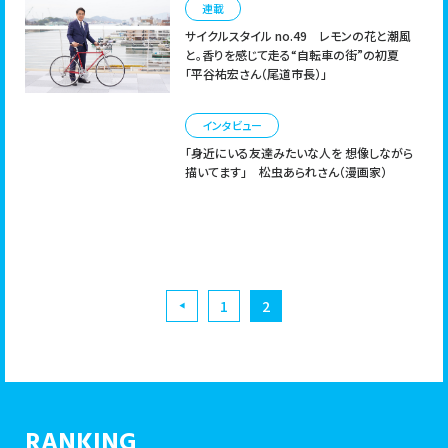
連載
サイクルスタイル no.49
レモンの花と潮風
と。香りを感じて走る“自転車の街”の初夏
「平谷祐宏さん（尾道市長）」
インタビュー
「身近にいる友達みたいな人を 想像しながら
描いてます」 松虫あられさん（漫画家）
1
2
◀︎
RANKING